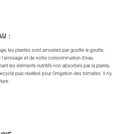
U :
ge, les plantes sont arrosées par goutte-à-goutte,
e l’arrosage et de notre consommation d'eau.
nant les éléments nutritifs non absorbés par la plante,
yclé puis réutilisé pour l'irrigation des tomates. Il n'y
ture.